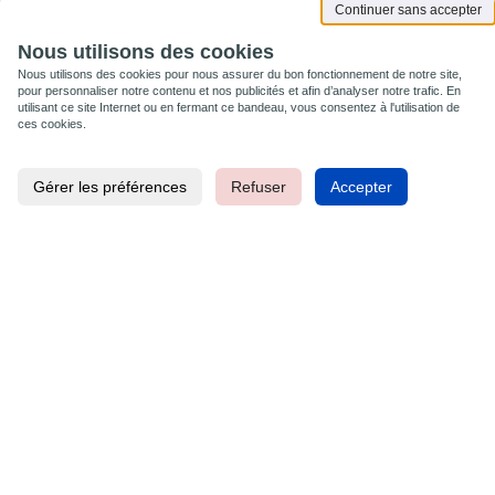
Continuer sans accepter
Aide
Nous utilisons des cookies
Lexique
Nous utilisons des cookies pour nous assurer du bon fonctionnement de notre site,
pour personnaliser notre contenu et nos publicités et afin d’analyser notre trafic. En
Nos tutoriels
utilisant ce site Internet ou en fermant ce bandeau, vous consentez à l'utilisation de
Support technique
ces cookies.
Faq
Gérer les préférences
Refuser
Accepter
À propos
Qui sommes-nous ?
Facebook
Instagram
Youtube