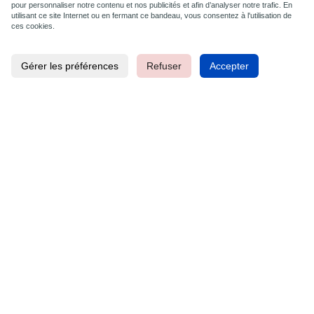
pour personnaliser notre contenu et nos publicités et afin d’analyser notre trafic. En
Livraison
utilisant ce site Internet ou en fermant ce bandeau, vous consentez à l'utilisation de
ces cookies.
Mentions légales
Cookies
Gérer les préférences
Refuser
Accepter
Aide
Lexique
Nos tutoriels
Support technique
Faq
À propos
Qui sommes-nous ?
Facebook
Instagram
Youtube